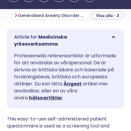
Generalised Anxiety Disorder Questionnaire (GAD-7)
Note about cred
Visa alla · 3
Dela via e-post
🇬🇧 English
🇩🇪 Deutsch
Medicinska
yrkesverksamma
Dela via Facebook
🇪🇸 Español
🇫🇷 Français
Professionella referensartiklar är utformade
för att användas av vårdpersonal. De är
Dela via LinkedIn
🇮🇹 Italiano
🇵🇹 Portugu
skrivna av brittiska läkare och baserade på
forskningsbevis, brittiska och europeiska
riktlinjer. Du kan hitta
Ångest
artikel mer
Dela via X
🇮🇳 हिन्दी
🇮🇱 עברית
användbar, eller en av våra
andra
hälsoartiklar
.
Dela via WhatsApp
🇸🇦 عربي
🇸🇪 Svenska
This easy-to-use self-administered patient
Kopiera länk
questionnaire is used as a screening tool and