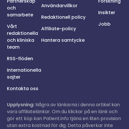
Partnerskap
Forskning
Användarvillkor
och
Insikter
samarbete
Redaktionell policy
Jobb
Vårt
Affiliate-policy
redaktionella
och kliniska
Hantera samtycke
team
RSS-flöden
Internationella
sajter
Kontakta oss
Upplysning:
Några av länkarna i denna artikel kan
vara affiliatelänkar. Om du klickar på en länk och
gör ett köp kan Patient.info tjäna en liten provision
utan extra kostnad för dig. Detta påverkar inte