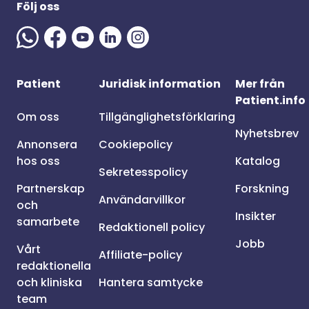
Följ oss
Patient
Juridisk information
Mer från
Patient.info
Om oss
Tillgänglighetsförklaring
Nyhetsbrev
Annonsera
Cookiepolicy
hos oss
Katalog
Sekretesspolicy
Partnerskap
Forskning
Användarvillkor
och
Insikter
samarbete
Redaktionell policy
Jobb
Vårt
Affiliate-policy
redaktionella
och kliniska
Hantera samtycke
team