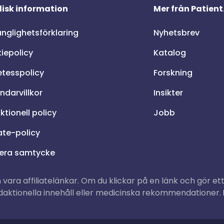
disk information
Mer från Patient
änglighetsförklaring
Nyhetsbrev
iepolicy
Katalog
etesspolicy
Forskning
ndarvillkor
Insikter
tionell policy
Jobb
iate-policy
era samtycke
vara affiliatelänkar. Om du klickar på en länk och gör ett 
edaktionella innehåll eller medicinska rekommendationer.