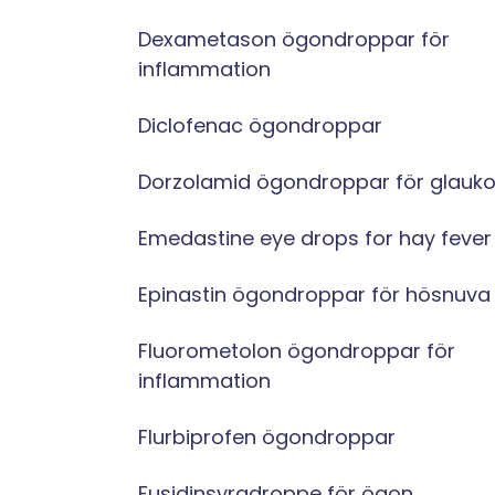
Dexametason ögondroppar för
inflammation
Diclofenac ögondroppar
Dorzolamid ögondroppar för glauk
Emedastine eye drops for hay fever
Epinastin ögondroppar för hösnuva
Fluorometolon ögondroppar för
inflammation
Flurbiprofen ögondroppar
Fusidinsyradroppe för ögon