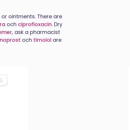
 or ointments. There are
yra
och
ciprofloxacin
. Dry
omer
, ask a pharmacist
anoprost
och
timolol
are