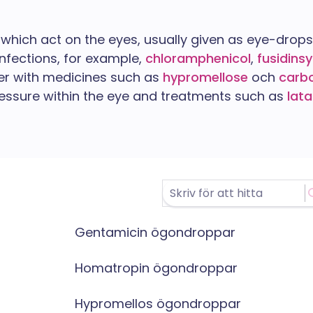
 which act on the eyes, usually given as eye-drops
infections, for example,
chloramphenicol
,
fusidins
er with medicines such as
hypromellose
och
carb
essure within the eye and treatments such as
lat
Gentamicin ögondroppar
Homatropin ögondroppar
Hypromellos ögondroppar