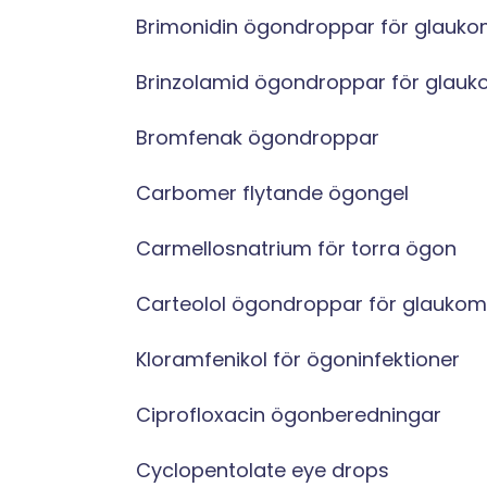
Brimonidin ögondroppar för glauk
Brinzolamid ögondroppar för glau
Bromfenak ögondroppar
Carbomer flytande ögongel
Carmellosnatrium för torra ögon
Carteolol ögondroppar för glaukom
Kloramfenikol för ögoninfektioner
Ciprofloxacin ögonberedningar
Cyclopentolate eye drops