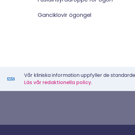
Ganciklovir ögongel
Vår kliniska information uppfyller de standarder
Läs vår redaktionella policy.