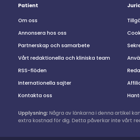
Patient
Juri
Om oss
Tillg
Annonsera hos oss
Cook
Partnerskap och samarbete
Sekr
Vårt redaktionella och kliniska team
Anvä
RSS-flöden
Redak
Internationella sajter
Affil
Kontakta oss
Hant
Upplysning:
Några av länkarna i denna artikel kan 
extra kostnad för dig. Detta påverkar inte vårt r