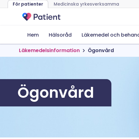
För patienter
Medicinska yrkesverksamma
Hem
Hälsoråd
Läkemedel och behand
Läkemedelsinformation
Ögonvård
Ögonvård