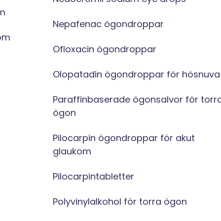
om
Nepafenac ögondroppar
kom
Ofloxacin ögondroppar
Olopatadin ögondroppar för hösnuva
Paraffinbaserade ögonsalvor för torr
ögon
Pilocarpin ögondroppar för akut
glaukom
Pilocarpintabletter
Polyvinylalkohol för torra ögon