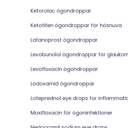
Ketorolac ögondroppar
Ketotifen ögondroppar för hösnuva
Latanoprost ögondroppar
Levobunolol ögondroppar för glauko
Levofloxacin ögondroppar
Lodoxamid ögondroppar
Loteprednol eye drops for inflammati
Moxifloxacin för ögoninfektioner
Nedocromil sodium eye drops