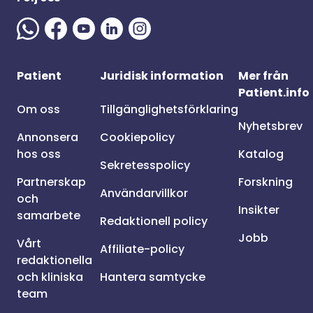
Patient
Juridisk information
Mer från
Patient.info
Om oss
Tillgänglighetsförklaring
Nyhetsbrev
Annonsera
Cookiepolicy
hos oss
Katalog
Sekretesspolicy
Partnerskap
Forskning
Användarvillkor
och
Insikter
samarbete
Redaktionell policy
Jobb
Vårt
Affiliate-policy
redaktionella
och kliniska
Hantera samtycke
team