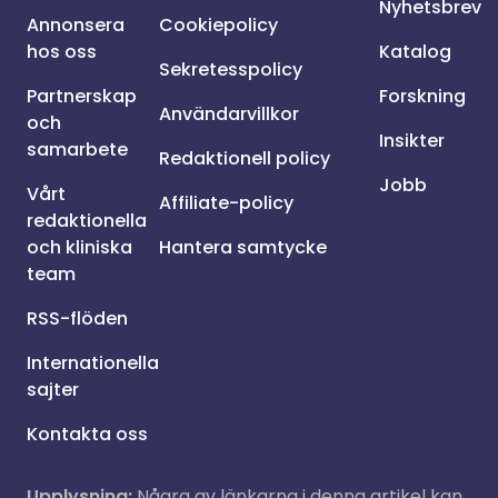
Nyhetsbrev
Annonsera
Cookiepolicy
hos oss
Katalog
Sekretesspolicy
Partnerskap
Forskning
Användarvillkor
och
Insikter
samarbete
Redaktionell policy
Jobb
Vårt
Affiliate-policy
redaktionella
och kliniska
Hantera samtycke
team
RSS-flöden
Internationella
sajter
Kontakta oss
Upplysning:
Några av länkarna i denna artikel kan