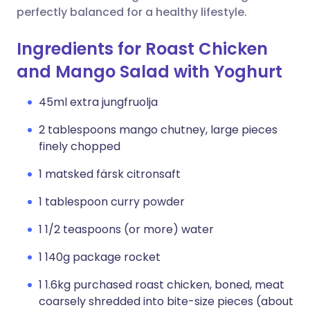
perfectly balanced for a healthy lifestyle.
Ingredients for Roast Chicken
and Mango Salad with Yoghurt
45ml extra jungfruolja
2 tablespoons mango chutney, large pieces
finely chopped
1 matsked färsk citronsaft
1 tablespoon curry powder
1 1/2 teaspoons (or more) water
1 140g package rocket
1 1.6kg purchased roast chicken, boned, meat
coarsely shredded into bite-size pieces (about