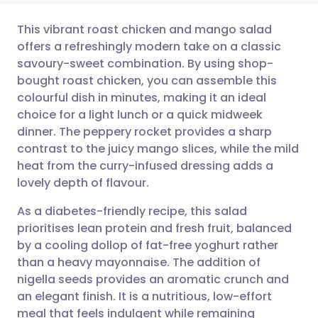
This vibrant roast chicken and mango salad
offers a refreshingly modern take on a classic
savoury-sweet combination. By using shop-
Dela via e-post
🇬🇧 English
🇩🇪 Deutsch
bought roast chicken, you can assemble this
colourful dish in minutes, making it an ideal
Dela via Facebook
🇪🇸 Español
🇫🇷 Français
choice for a light lunch or a quick midweek
dinner. The peppery rocket provides a sharp
contrast to the juicy mango slices, while the mild
Dela via LinkedIn
🇮🇹 Italiano
🇵🇹 Portugu
heat from the curry-infused dressing adds a
lovely depth of flavour.
Dela via X
🇮🇳 हिन्दी
🇮🇱 עברית
As a diabetes-friendly recipe, this salad
prioritises lean protein and fresh fruit, balanced
Dela via WhatsApp
🇸🇦 عربي
🇸🇪 Svenska
by a cooling dollop of fat-free yoghurt rather
than a heavy mayonnaise. The addition of
Kopiera länk
nigella seeds provides an aromatic crunch and
an elegant finish. It is a nutritious, low-effort
meal that feels indulgent while remaining