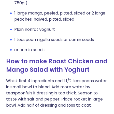
750g )
1 large mango, peeled, pitted, sliced or 2 large
peaches, halved, pitted, sliced
Plain nonfat yoghurt
1 teaspoon nigella seeds or cumin seeds
or cumin seeds
How to make Roast Chicken and
Mango Salad with Yoghurt
Whisk first 4 ingredients and 1 1/2 teaspoons water
in small bowl to blend. Add more water by
teaspoonfuls if dressing is too thick. Season to
taste with salt and pepper. Place rocket in large
bowl. Add half of dressing and toss to coat.