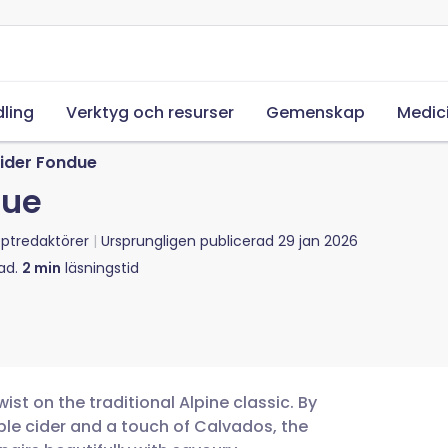
ling
Verktyg och resurser
Gemenskap
Medic
ider Fondue
due
ptredaktörer
Ursprungligen publicerad
29 jan 2026
ad.
2
min
läsningstid
ist on the traditional Alpine classic. By
pple cider and a touch of Calvados, the