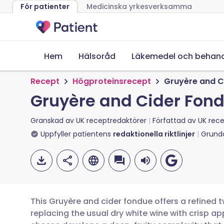
För patienter
Medicinska yrkesverksamma
Hem
Hälsoråd
Läkemedel och behand
Recept
Högproteinsrecept
Gruyère and C
Gruyère and Cider Fon
Granskad av
UK receptredaktörer
Författad av
UK rece
Uppfyller patientens
redaktionella riktlinjer
Grund
This Gruyère and cider fondue offers a refined tw
replacing the usual dry white wine with crisp a