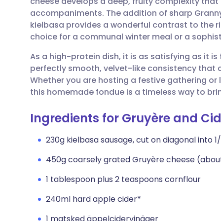
cheese develops a deep, fruity complexity that 
Dela via e-post
🇬🇧 English
🇩🇪 De
accompaniments. The addition of sharp Granny
kielbasa provides a wonderful contrast to the r
Dela via Facebook
🇪🇸 Español
🇫🇷 Fra
choice for a communal winter meal or a sophist
As a high-protein dish, it is as satisfying as it i
Dela via LinkedIn
🇮🇹 Italiano
🇵🇹 Po
perfectly smooth, velvet-like consistency that 
Whether you are hosting a festive gathering or 
Dela via X
🇮🇳 हिन्दी
🇮🇱 רית
this homemade fondue is a timeless way to bri
Ingredients for Gruyère and Ci
Dela via WhatsApp
🇸🇦 عربي
🇸🇪 Sv
230g kielbasa sausage, cut on diagonal into 1/
Kopiera länk
450g coarsely grated Gruyère cheese (abou
1 tablespoon plus 2 teaspoons cornflour
240ml hard apple cider*
1 matsked äppelcidervinäger