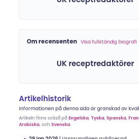
Om recensenten
Visa fullständig biografi
UK receptredaktörer
Artikelhistorik
Informationen på denna sida är granskad av kvalif
Artikeln finns också på
Engelska
,
Tyska
,
Spanska
,
Fran
Arabiska
, och
Svenska
.
29 jan 2026
|
Ursprungligen publicerad