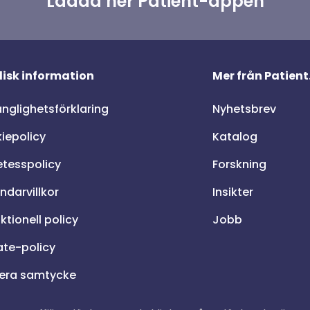
Ladda ner Patient-appen
disk information
Mer från Patient
änglighetsförklaring
Nyhetsbrev
iepolicy
Katalog
etesspolicy
Forskning
ndarvillkor
Insikter
tionell policy
Jobb
iate-policy
era samtycke