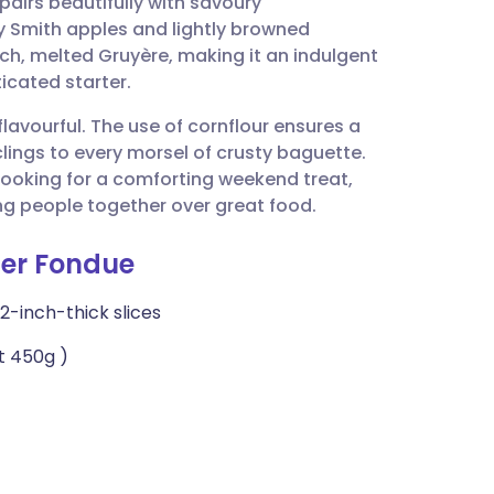
pairs beautifully with savoury
utsch
 Smith apples and lightly browned
ich, melted Gruyère, making it an indulgent
nçais
icated starter.
s flavourful. The use of cornflour ensures a
rtuguês
clings to every morsel of crusty baguette.
looking for a comforting weekend treat,
עב
ng people together over great food.
der Fondue
enska
2-inch-thick slices
t 450g )