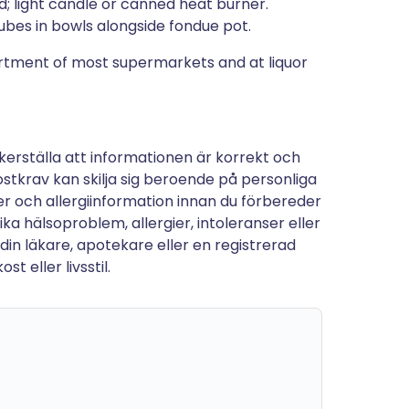
d; light candle or canned heat burner.
ubes in bowls alongside fondue pot.
partment of most supermarkets and at liquor
kerställa att informationen är korrekt och
stkrav kan skilja sig beroende på personliga
tter och allergiinformation innan du förbereder
a hälsoproblem, allergier, intoleranser eller
 din läkare, apotekare eller en registrerad
t eller livsstil.