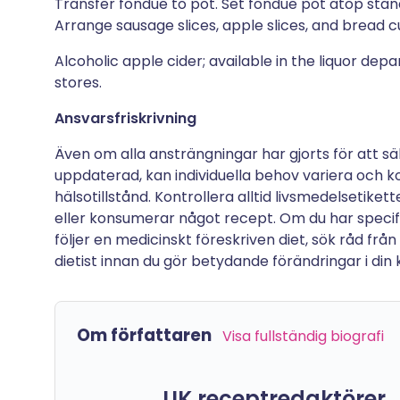
Transfer fondue to pot. Set fondue pot atop stan
Arrange sausage slices, apple slices, and bread c
Alcoholic apple cider; available in the liquor de
stores.
Ansvarsfriskrivning
Även om alla ansträngningar har gjorts för att sä
uppdaterad, kan individuella behov variera och ko
hälsotillstånd. Kontrollera alltid livsmedelsetike
eller konsumerar något recept. Om du har specifik
följer en medicinskt föreskriven diet, sök råd från
dietist innan du gör betydande förändringar i din kos
Om författaren
Visa fullständig biografi
UK receptredaktörer