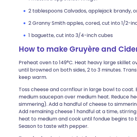
2 tablespoons Calvados, applejack brandy, or
2 Granny Smith apples, cored, cut into 1/2-inc
1 baguette, cut into 3/4-inch cubes
How to make Gruyère and Cide
Preheat oven to 149°C. Heat heavy large skillet o
until browned on both sides, 2 to 3 minutes. Tran
keep warm.
Toss cheese and cornflour in large bowl to coat. 
medium saucepan over medium heat. Reduce heat
simmering). Add a handful of cheese to simmering 
Add remaining cheese 1 handful at a time, stirrin
heat to medium and cook until fondue begins to bub
Season to taste with pepper.