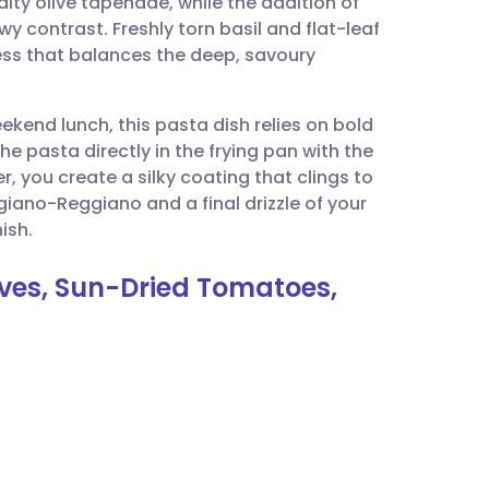
salty olive tapenade, while the addition of
utsch
 contrast. Freshly torn basil and flat-leaf
tness that balances the deep, savoury
nçais
ekend lunch, this pasta dish relies on bold
rtuguês
he pasta directly in the frying pan with the
 you create a silky coating that clings to
עב
giano-Reggiano and a final drizzle of your
nish.
enska
lives, Sun-Dried Tomatoes,