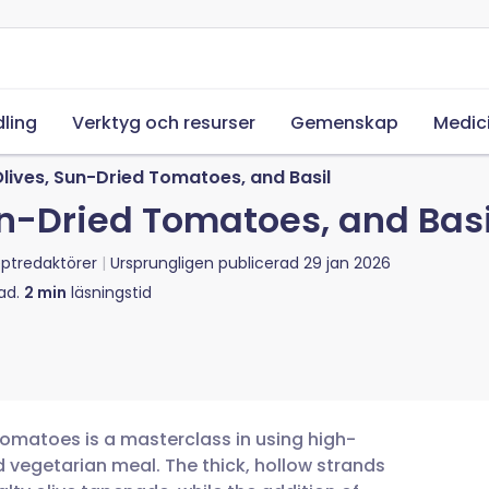
ling
Verktyg och resurser
Gemenskap
Medic
Olives, Sun-Dried Tomatoes, and Basil
un-Dried Tomatoes, and Basi
ptredaktörer
Ursprungligen publicerad
29 jan 2026
ad.
2
min
läsningstid
 tomatoes is a masterclass in using high-
d vegetarian meal. The thick, hollow strands