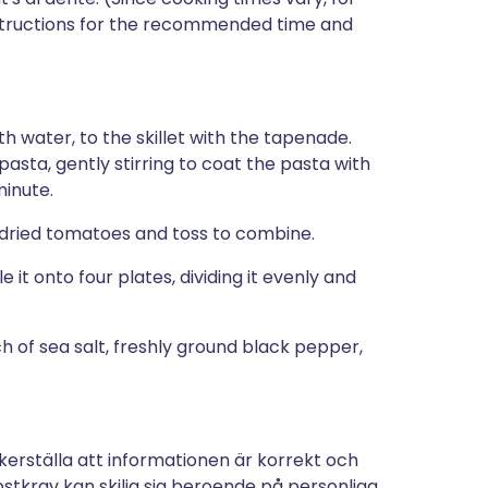
nstructions for the recommended time and
ith water, to the skillet with the tapenade.
asta, gently stirring to coat the pasta with
minute.
n-dried tomatoes and toss to combine.
le it onto four plates, dividing it evenly and
inch of sea salt, freshly ground black pepper,
kerställa att informationen är korrekt och
stkrav kan skilja sig beroende på personliga