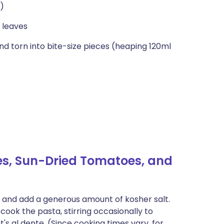
h)
 leaves
d torn into bite-size pieces (heaping 120ml
es, Sun-Dried Tomatoes, and
at and add a generous amount of kosher salt.
d cook the pasta, stirring occasionally to
t's al dente. (Since cooking times vary, for