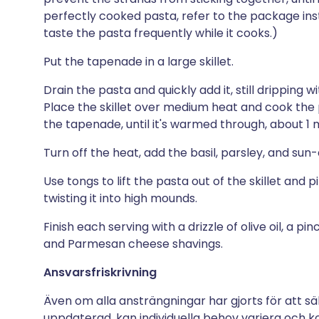
perfectly cooked pasta, refer to the package i
taste the pasta frequently while it cooks.)
Put the tapenade in a large skillet.
Drain the pasta and quickly add it, still dripping w
Place the skillet over medium heat and cook the p
the tapenade, until it's warmed through, about 1 
Turn off the heat, add the basil, parsley, and su
Use tongs to lift the pasta out of the skillet and pi
twisting it into high mounds.
Finish each serving with a drizzle of olive oil, a p
and Parmesan cheese shavings.
Ansvarsfriskrivning
Även om alla ansträngningar har gjorts för att sä
uppdaterad, kan individuella behov variera och ko