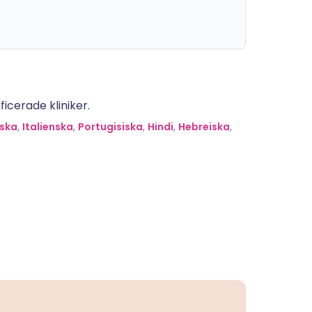
icerade kliniker.
ska
,
Italienska
,
Portugisiska
,
Hindi
,
Hebreiska
,