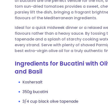
of bucatini are the perfect vehicle for the rich, 
Dela via e-post
🇬🇧 English
🇩🇪 De
torn sun-dried tomatoes provides a sweet, chewy
parsley lift the dish, bringing a fragrant brigh
Dela via Facebook
🇪🇸 Español
🇫🇷 Fra
flavours of the Mediterranean ingredients.
Ideal for a quick midweek dinner or a relaxed we
Dela via LinkedIn
🇮🇹 Italiano
🇵🇹 Po
flavours rather than a heavy sauce. By tossing t
tapenade and a splash of starchy cooking water,
Dela via X
🇮🇳 हिन्दी
🇮🇱 רית
every strand. Serve with plenty of shaved Parmi
best extra-virgin olive oil for a truly authentic fi
Dela via WhatsApp
🇸🇦 عربي
🇸🇪 Sv
Ingredients for Bucatini with O
and Basil
Kopiera länk
Koshersalt
350g bucatini
3/4 cup black olive tapenade