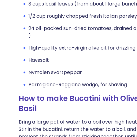
3 cups basil leaves (from about 1 large bunc
1/2 cup roughly chopped fresh Italian parsley
24 oil-packed sun-dried tomatoes, drained an
)
High-quality extra-virgin olive oil, for drizzling
Havssalt
Nymalen svartpeppar
Parmigiano-Reggiano wedge, for shaving
How to make Bucatini with Oliv
Basil
Bring a large pot of water to a boil over high he
Stir in the bucatini, return the water to a boil, an
prevent the strands from sticking together, until i