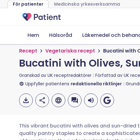
För patienter
Medicinska yrkesverksamma
Hem
Hälsoråd
Läkemedel och behand
Recept
Vegetariska recept
Bucatini with 
Bucatini with Olives, S
Granskad av
UK receptredaktörer
Författad av
UK rece
Uppfyller patientens
redaktionella riktlinjer
Grund
This vibrant bucatini with olives and sun-dried
quality pantry staples to create a sophisticate