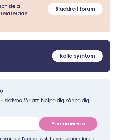
 och dela
Bläddra i forum
orelaterade
Kolla symtom
ev
 - skrivna för att hjälpa dig känna dig
Prenumerera
esspolicy
. Du kan avsluta prenumerationen