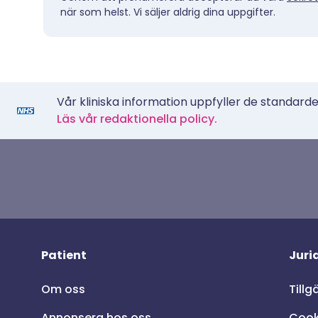
när som helst. Vi säljer aldrig dina uppgifter.
Vår kliniska information uppfyller de standarder
Läs vår redaktionella policy.
Patient
Juri
Om oss
Tillg
Annonsera hos oss
Cook