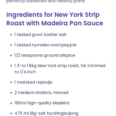
perfectly balanced and healthy plate.
Ingredients for New York Strip
Roast with Madeira Pan Sauce
1 tesked grovt kosher salt
1 tesked nymalen svartpeppar
1/2 teaspoons ground allspice
1 3-to 1.8kg New York strip roast, fat trimmed
to 1/4 inch
1 matsked rapsolja
2 medium shallots, minced
160ml high-quality Madeira
475 ml låg-salt kycklingbuljong