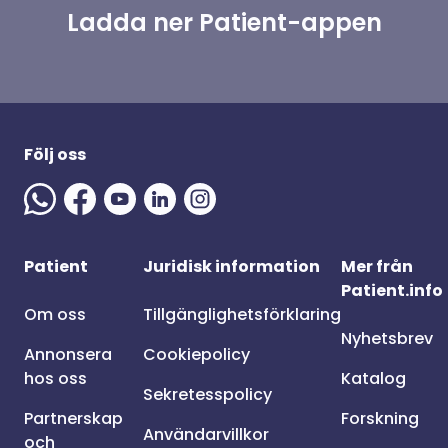
Ladda ner Patient-appen
Följ oss
Patient
Juridisk information
Mer från
Patient.info
Om oss
Tillgänglighetsförklaring
Nyhetsbrev
Annonsera
Cookiepolicy
hos oss
Katalog
Sekretesspolicy
Partnerskap
Forskning
Användarvillkor
och