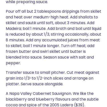
while preparing sauce.
Pour off all but 2 tablespoons drippings from skillet
and heat over medium-high heat. Add shallots to
skillet and sauté until soft, about 3 minutes. Add
Madeira; boil 1 minute. Add broth and boil until liquid
is reduced by about 1/3, stirring occasionally, about
8 minutes. Add any accumulated juices from meat
to skillet; boil 1 minute longer. Turn off heat; add
frozen butter and swirl skillet until butter is
blended into sauce. Season sauce with salt and
pepper.
Transfer sauce to small pitcher. Cut meat against
grain into 1/3-to 1/2-inch slices and arrange on
platter. Serve sauce alongside.
A Napa Valley Cabernet Sauvignon. We like the
blackberry and blueberry flavours and the subtle
cocoa and spice of the 2005 Ladera ($39).