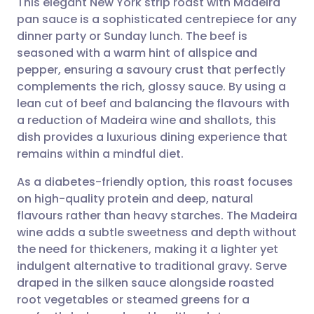
This elegant New York strip roast with Madeira
pan sauce is a sophisticated centrepiece for any
dinner party or Sunday lunch. The beef is
Dela via e-post
🇬🇧 English
🇩🇪 Deutsch
seasoned with a warm hint of allspice and
pepper, ensuring a savoury crust that perfectly
Dela via Facebook
🇪🇸 Español
🇫🇷 Français
complements the rich, glossy sauce. By using a
lean cut of beef and balancing the flavours with
a reduction of Madeira wine and shallots, this
Dela via LinkedIn
🇮🇹 Italiano
🇵🇹 Portugu
dish provides a luxurious dining experience that
remains within a mindful diet.
Dela via X
🇮🇳 हिन्दी
🇮🇱 עברית
As a diabetes-friendly option, this roast focuses
on high-quality protein and deep, natural
Dela via WhatsApp
🇸🇦 عربي
🇸🇪 Svenska
flavours rather than heavy starches. The Madeira
wine adds a subtle sweetness and depth without
Kopiera länk
the need for thickeners, making it a lighter yet
indulgent alternative to traditional gravy. Serve
draped in the silken sauce alongside roasted
root vegetables or steamed greens for a