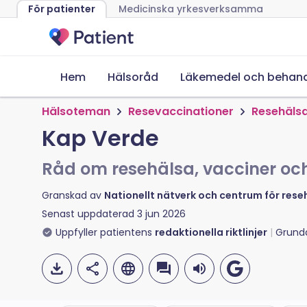
För patienter
Medicinska yrkesverksamma
Hem
Hälsoråd
Läkemedel och behand
Hälsoteman
Resevaccinationer
Resehälsa
Kap Verde
Råd om resehälsa, vacciner och
Granskad av
Nationellt nätverk och centrum för res
Senast uppdaterad
3 jun 2026
Uppfyller patientens
redaktionella riktlinjer
Grund