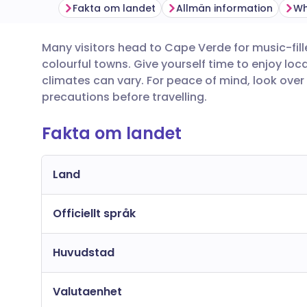
Fakta om landet
Allmän information
Many visitors head to Cape Verde for music-fi
Dela via e-post
🇬🇧 English
🇩🇪 De
colourful towns. Give yourself time to enjoy lo
climates can vary. For peace of mind, look over
Dela via Facebook
🇪🇸 Español
🇫🇷 Fra
precautions before travelling.
Fakta om landet
Dela via LinkedIn
🇮🇹 Italiano
🇵🇹 Po
Dela via X
🇮🇳 हिन्दी
🇮🇱 רית
Land
Officiellt språk
Dela via WhatsApp
🇸🇦 عربي
🇸🇪 Sv
Huvudstad
Kopiera länk
Valutaenhet