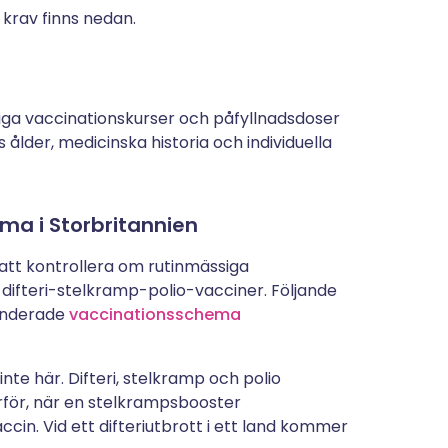
krav finns nedan.
ga vaccinationskurser och påfyllnadsdoser
ålder, medicinska historia och individuella
ma i Storbritannien
 att kontrollera om rutinmässiga
ifteri-stelkramp-polio-vacciner. Följande
enderade
vaccinationsschema
nte här. Difteri, stelkramp och polio
ärför, när en stelkrampsbooster
cin. Vid ett difteriutbrott i ett land kommer