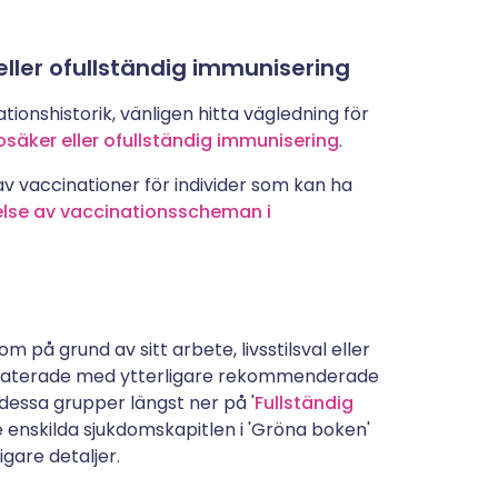
eller ofullständig immunisering
tionshistorik, vänligen hitta vägledning för
osäker eller ofullständig immunisering
.
av vaccinationer för individer som kan ha
else av vaccinationsscheman i
 på grund av sitt arbete, livsstilsval eller
pdaterade med ytterligare rekommenderade
essa grupper längst ner på '
Fullständig
 enskilda sjukdomskapitlen i 'Gröna boken'
igare detaljer.