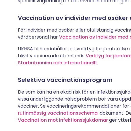
specifik vägledning för difterivaccination att ges.
Vaccination av individer med osäker 
För individer med osäker eller ofullständig vaccina
vårdpersonal här
Vaccination av individer med 
UKHSA tillhandahåller ett verktyg för jämförelse 
blivit vaccinerade utomlands
Verktyg för jämför
Storbritannien och internationellt
.
Selektiva vaccinationsprogram
De som kan ha en ökad risk för en infektionssjukdom
vissa underliggande hälsoproblem bör vara up
vacciner. Se vaccineringsrekommendationer för d
rutinmässig vaccinationsschema
' dokument. De
Vaccination mot infektionssjukdomar
ger ytterl