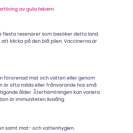
erföring av gula febern
.
 flesta resenärer som besöker detta land.
tt klicka på den blå pilen. Vaccinerna är
om förorenad mat och vatten eller genom
 är ofta milda eller frånvarande hos små
tigande ålder. Återhämtningen kan variera
tion är immuniteten livslång.
ien samt mat- och vattenhygien.