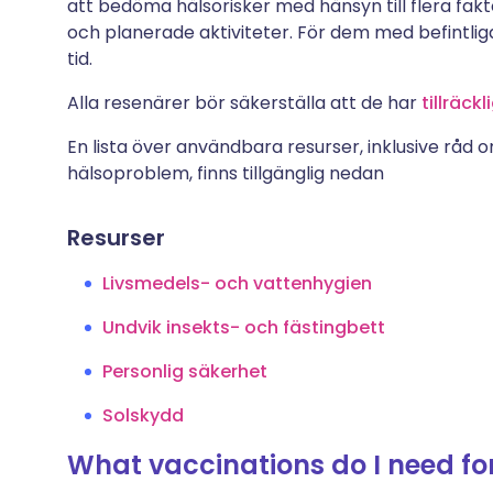
att bedöma hälsorisker med hänsyn till flera fakto
och planerade aktiviteter. För dem med befintl
tid.
Alla resenärer bör säkerställa att de har
tillräck
En lista över användbara resurser, inklusive råd 
hälsoproblem, finns tillgänglig nedan
Resurser
Livsmedels- och vattenhygien
Undvik insekts- och fästingbett
Personlig säkerhet
Solskydd
What vaccinations do I need f