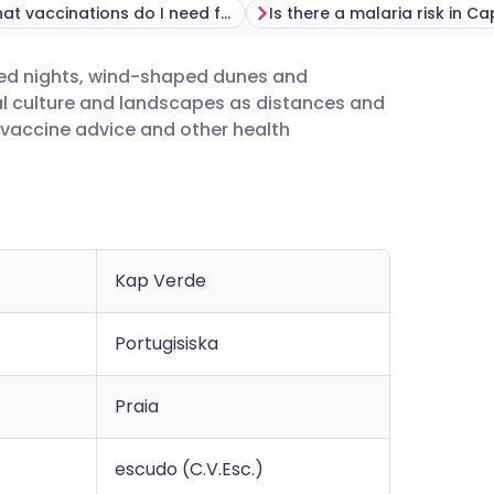
What vaccinations do I need for Cape Verde?
lled nights, wind-shaped dunes and
utsch
cal culture and landscapes as distances and
 vaccine advice and other health
nçais
rtuguês
עב
Kap Verde
enska
Portugisiska
Praia
escudo (C.V.Esc.)