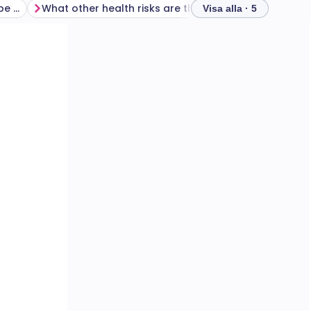
Is there a malaria risk in Cape Verde?
What other health risks are there in Cape Verde?
Visa alla · 5