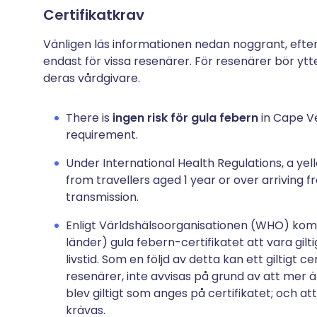
Certifikatkrav
Vänligen läs informationen nedan noggrant, efte
endast för vissa resenärer. För resenärer bör ytt
deras vårdgivare.
There is
ingen risk för gula febern
in Cape Ve
requirement.
Under International Health Regulations, a yell
from travellers aged 1 year or over arriving f
transmission.
Enligt Världshälsoorganisationen (WHO) komme
länder) gula febern-certifikatet att vara gi
livstid. Som en följd av detta kan ett giltig
resenärer, inte avvisas på grund av att mer 
blev giltigt som anges på certifikatet; och at
krävas.