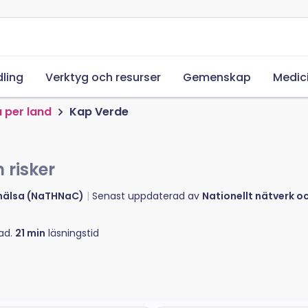
ling
Verktyg och resurser
Gemenskap
Medic
 per land
Kap Verde
 risker
ehälsa (NaTHNaC)
Senast uppdaterad av
Nationellt nätverk 
ad.
21
min
läsningstid