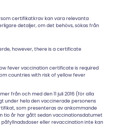
rsom certifikatkrav kan vara relevanta
erligare detaljer, om det behövs, sökas från
rde, however, there is a certificate
ow fever vaccination certificate is required
rom countries with risk of yellow fever
r från och med den 11 juli 2016 (för alla
ltigt under hela den vaccinerade personens
t certifikat, som presenteras av ankommande
än tio år har gått sedan vaccinationsdatumet
t påfyllnadsdoser eller revaccination inte kan