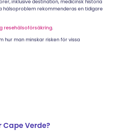
rer, inklusive destination, medicinsk historia
iga hälsoproblem rekommenderas en tidigare
lig resehälsoförsäkring
.
om hur man minskar risken för vissa
or Cape Verde?