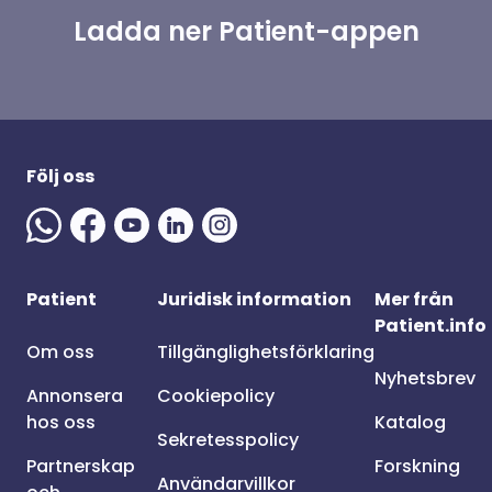
Ladda ner Patient-appen
Följ oss
Patient
Juridisk information
Mer från
Patient.info
Om oss
Tillgänglighetsförklaring
Nyhetsbrev
Annonsera
Cookiepolicy
hos oss
Katalog
Sekretesspolicy
Partnerskap
Forskning
Användarvillkor