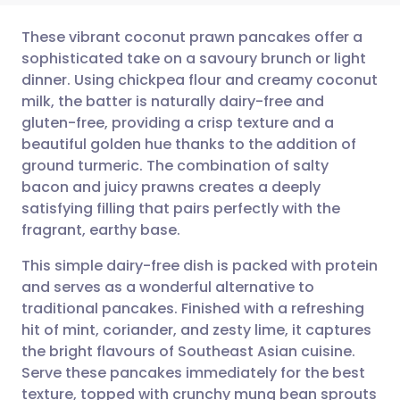
These vibrant coconut prawn pancakes offer a
sophisticated take on a savoury brunch or light
dinner. Using chickpea flour and creamy coconut
Dela via e-post
🇬🇧 English
🇩🇪 Deutsch
milk, the batter is naturally dairy-free and
gluten-free, providing a crisp texture and a
Dela via Facebook
🇪🇸 Español
🇫🇷 Français
beautiful golden hue thanks to the addition of
ground turmeric. The combination of salty
bacon and juicy prawns creates a deeply
Dela via LinkedIn
🇮🇹 Italiano
🇵🇹 Portugu
satisfying filling that pairs perfectly with the
fragrant, earthy base.
Dela via X
🇮🇳 हिन्दी
🇮🇱 עברית
This simple dairy-free dish is packed with protein
and serves as a wonderful alternative to
Dela via WhatsApp
🇸🇦 عربي
🇸🇪 Svenska
traditional pancakes. Finished with a refreshing
hit of mint, coriander, and zesty lime, it captures
Kopiera länk
the bright flavours of Southeast Asian cuisine.
Serve these pancakes immediately for the best
texture, topped with crunchy mung bean sprouts