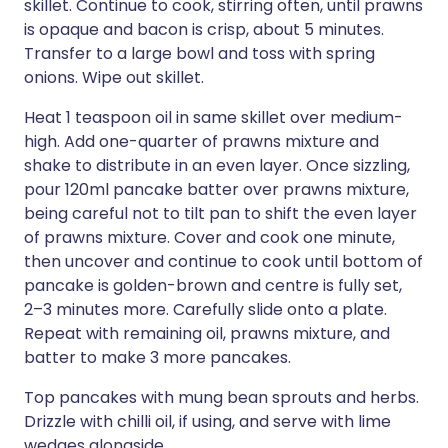
skillet. Continue to cook, stirring often, until prawns
is opaque and bacon is crisp, about 5 minutes.
Transfer to a large bowl and toss with spring
onions. Wipe out skillet.
Heat 1 teaspoon oil in same skillet over medium-
high. Add one-quarter of prawns mixture and
shake to distribute in an even layer. Once sizzling,
pour 120ml pancake batter over prawns mixture,
being careful not to tilt pan to shift the even layer
of prawns mixture. Cover and cook one minute,
then uncover and continue to cook until bottom of
pancake is golden-brown and centre is fully set,
2–3 minutes more. Carefully slide onto a plate.
Repeat with remaining oil, prawns mixture, and
batter to make 3 more pancakes.
Top pancakes with mung bean sprouts and herbs.
Drizzle with chilli oil, if using, and serve with lime
wedges alongside.