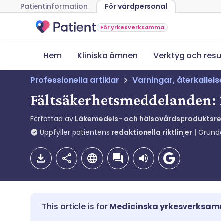
Patientinformation
För vårdpersonal
För yrkesverksamma
Hem
Kliniska ämnen
Verktyg och resu
Professionella artiklar
Varningar, återkallel
Fältsäkerhetsmeddelanden: 2
Författad av
Läkemedels- och hälsovårdsproduktsr
Uppfyller patientens
redaktionella riktlinjer
Grund
Medicinska yrkesverksa