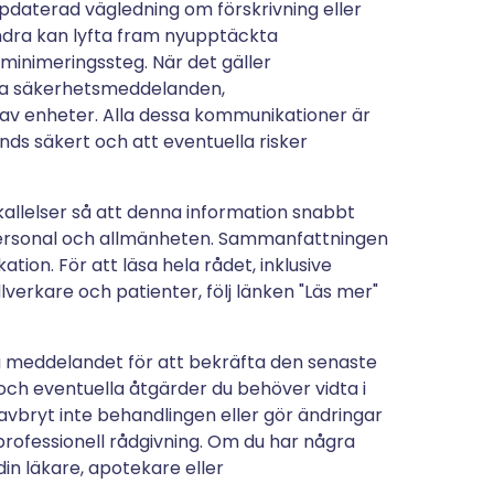
ppdaterad vägledning om förskrivning eller
ndra kan lyfta fram nyupptäckta
kminimeringssteg. När det gäller
ta säkerhetsmeddelanden,
 av enheter. Alla dessa kommunikationer är
nds säkert och att eventuella risker
allelser så att denna information snabbt
årdpersonal och allmänheten. Sammanfattningen
tion. För att läsa hela rådet, inklusive
lverkare och patienter, följ länken "Läs mer"
a meddelandet för att bekräfta den senaste
och eventuella åtgärder du behöver vidta i
 avbryt inte behandlingen eller gör ändringar
 professionell rådgivning. Om du har några
in läkare, apotekare eller