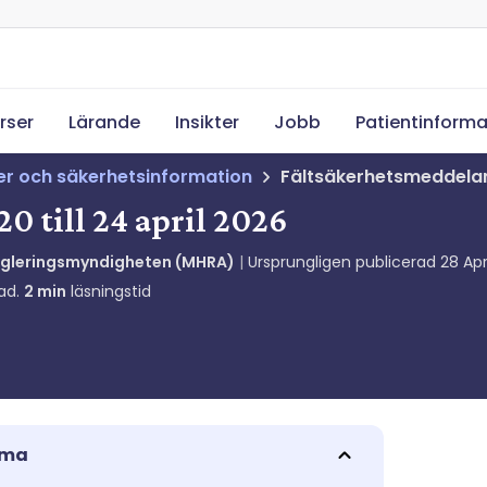
rser
Lärande
Insikter
Jobb
Patientinforma
ser och säkerhetsinformation
Fältsäkerhetsmeddeland
0 till 24 april 2026
egleringsmyndigheten (MHRA)
Ursprungligen publicerad
28 Ap
ad.
2
min
läsningstid
mma