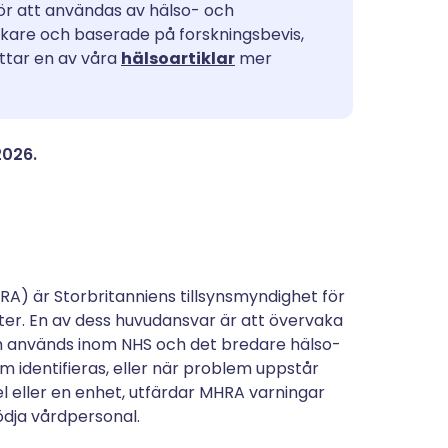
utsch
för att användas av hälso- och
läkare och baserade på forskningsbevis,
ittar en av våra
hälsoartiklar
mer
nçais
rtuguês
2026.
עב
enska
) är Storbritanniens tillsynsmyndighet för
er. En av dess huvudansvar är att övervaka
m används inom NHS och det bredare hälso-
 identifieras, eller när problem uppstår
el eller en enhet, utfärdar MHRA varningar
ödja vårdpersonal.