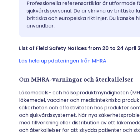
Dela via e-post
🇬🇧 English
🇩🇪 De
Professionella referensartiklar är utformade 
sjukvårdspersonal. De är skrivna av brittiska 
brittiska och europeiska riktlinjer. Du kanske h
Dela via Facebook
🇪🇸 Español
🇫🇷 Fra
användbar.
Dela via LinkedIn
🇮🇹 Italiano
🇵🇹 Po
List of Field Safety Notices from 20 to 24 April 
Dela via X
🇮🇳 हिन्दी
🇮🇱 רית
Läs hela uppdateringen från MHRA
Dela via WhatsApp
🇸🇦 عربي
🇸🇪 Sv
Om MHRA-varningar och återkallelser
Läkemedels- och hälsoproduktmyndigheten (MHRA
Kopiera länk
läkemedel, vacciner och medicintekniska produkt
säkerheten och effektiviteten hos produkter so
och sjukvårdssystemet. När nya säkerhetsproblem
med tillverkning eller distribution av ett läkemed
och återkallelser för att skydda patienter och st