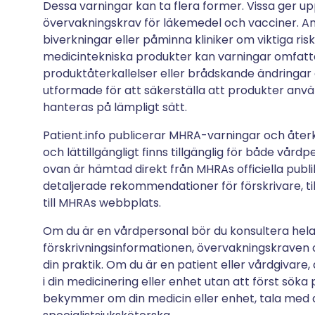
Dessa varningar kan ta flera former. Vissa ger u
övervakningskrav för läkemedel och vacciner. A
biverkningar eller påminna kliniker om viktiga ris
medicintekniska produkter kan varningar omfat
produktåterkallelser eller brådskande ändringar
utformade för att säkerställa att produkter anvä
hanteras på lämpligt sätt.
Patient.info publicerar MHRA-varningar och återk
och lättillgängligt finns tillgänglig för både v
ovan är hämtad direkt från MHRAs officiella publika
detaljerade rekommendationer för förskrivare, til
till MHRAs webbplats.
Om du är en vårdpersonal bör du konsultera hel
förskrivningsinformationen, övervakningskraven 
din praktik. Om du är en patient eller vårdgivare,
i din medicinering eller enhet utan att först söka
bekymmer om din medicin eller enhet, tala med d