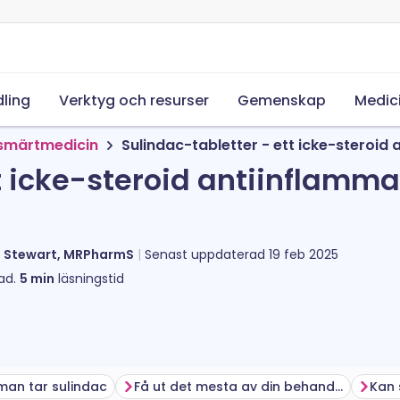
ling
Verktyg och resurser
Gemenskap
Medic
 smärtmedicin
Sulindac-tabletter - ett icke-steroid
t icke-steroid antiinflamm
l Stewart, MRPharmS
Senast uppdaterad
19 feb 2025
ad.
5
min
läsningstid
man tar sulindac
Få ut det mesta av din behandling
Kan 