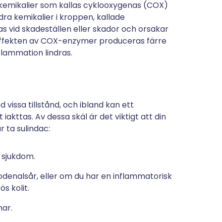
 kemikalier som kallas cyklooxygenas (COX)
ra kemikalier i kroppen, kallade
s vid skadeställen eller skador och orsakar
effekten av COX-enzymer produceras färre
flammation lindras.
vissa tillstånd, och ibland kan ett
akttas. Av dessa skäl är det viktigt att din
r ta sulindac:
 sjukdom.
odenalsår, eller om du har en inflammatorisk
s kolit.
mar.