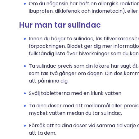
Om du någonsin har haft en allergisk reakti
ibuprofen, diklofenak och indometacin), ell
Hur man tar sulindac
Innan du börjar ta sulindac, läs tillverkarens 
förpackningen. Bladet ger dig mer informati
fullständig lista över biverkningar som du ka
Ta sulindac precis som din läkare har sagt åt
som tas två gånger om dagen. Din dos komme
att påminna dig.
Svälj tabletterna med en klunk vatten
Ta dina doser med ett mellanmål eller precis e
mycket vatten medan du tar sulindac.
Försök att ta dina doser vid samma tid varje
att ta dem.