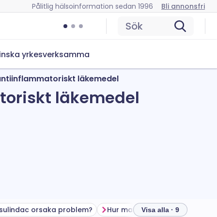
Pålitlig hälsoinformation sedan 1996
Bli annonsfri
Sök
inska yrkesverksamma
 antiinflammatoriskt läkemedel
atoriskt läkemedel
sulindac orsaka problem?
Hur man förvarar sulindac
Visa alla · 9