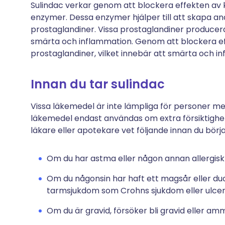
Sulindac verkar genom att blockera effekten av
enzymer. Dessa enzymer hjälper till att skapa and
prostaglandiner. Vissa prostaglandiner producera
smärta och inflammation. Genom att blockera 
prostaglandiner, vilket innebär att smärta och in
Innan du tar sulindac
Vissa läkemedel är inte lämpliga för personer med 
läkemedel endast användas om extra försiktighet i
läkare eller apotekare vet följande innan du börja
Om du har astma eller någon annan allergisk
Om du någonsin har haft ett magsår eller du
tarmsjukdom som Crohns sjukdom eller ulcerö
Om du är gravid, försöker bli gravid eller am