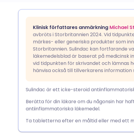
Dela via e-post
🇬🇧 English
🇩🇪 De
Klinisk författares anmärkning
Michael S
Dela via Facebook
🇪🇸 Español
🇫🇷 Fra
avbröts i Storbritannien 2024. Vid tidpunkt
märkes- eller generiska produkter som inneh
Storbritannien. Sulindac kan fortfarande var
Dela via LinkedIn
🇮🇹 Italiano
🇵🇹 Po
läkemedelsblad är baserat på medicinsk inf
vid tidpunkten för skrivandet och lämnas 
Dela via X
🇮🇳 हिन्दी
🇮🇱 רית
hänvisa också till tillverkarens informatio
Dela via WhatsApp
🇸🇦 عربي
🇸🇪 Sv
Sulindac är ett icke-steroid antiinflammatori
Berätta för din läkare om du någonsin har haf
Kopiera länk
antiinflammatoriska läkemedel.
Ta tabletterna efter en måltid eller med ett 