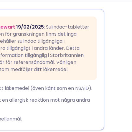
utsch
tewart
19/02/2025
: Sulindac-tabletter
nçais
en för granskningen finns det inga
åller sulindac tillgängliga i
a tillgängligt i andra länder. Detta
rtuguês
ormation tillgänglig i Storbritannien
här för referensändamål. Vänligen
עב
n som medföljer ditt läkemedel.
enska
skt läkemedel (även känt som en NSAID).
t en allergisk reaktion mot några andra
mellanmål.