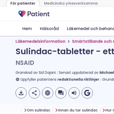
För patienter
Medicinska yrkesverksamma
Hem
Hälsoråd
Läkemedel och behand
Läkemedelsinformation
Smärtstillande och
Sulindac-tabletter - et
NSAID
Granskad av
Sid Dajani
Senast uppdaterad av
Michae
Uppfyller patientens
redaktionella riktlinjer
Grund
Om sulindac
Innan du tar sulindac
Hur 