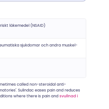
riskt läkemedel (NSAID)
reumatiska sjukdomar och andra muskel-
ometimes called non-steroidal anti-
matories'. Sulindac eases pain and reduces
ditions where there is pain and
svullnad i