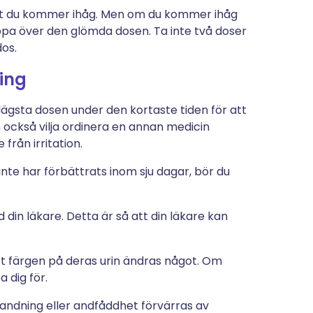
art du kommer ihåg. Men om du kommer ihåg
ppa över den glömda dosen. Ta inte två doser
os.
ing
ägsta dosen under den kortaste tiden för att
n också vilja ordinera en annan medicin
rån irritation.
nte har förbättrats inom sju dagar, bör du
din läkare. Detta är så att din läkare kan
tt färgen på deras urin ändras något. Om
 dig för.
dning eller andfåddhet förvärras av