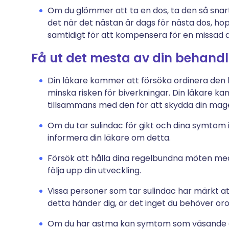
Om du glömmer att ta en dos, ta den så sn
det när det nästan är dags för nästa dos, ho
samtidigt för att kompensera för en missad d
Få ut det mesta av din behandl
Din läkare kommer att försöka ordinera den l
minska risken för biverkningar. Din läkare ka
tillsammans med den för att skydda din mage f
Om du tar sulindac för gikt och dina symtom i
informera din läkare om detta.
Försök att hålla dina regelbundna möten med 
följa upp din utveckling.
Vissa personer som tar sulindac har märkt a
detta händer dig, är det inget du behöver oroa
Om du har astma kan symtom som väsande an